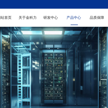
网站首页
关于金科力
研发中心
产品中心
品质保障
企业简介
发展历程
国际化研发团队
研发中心介绍
协同创新平台
国际学术交流
研发设备
复合添加剂
单体产品
检测设备
精益管理
体系证书