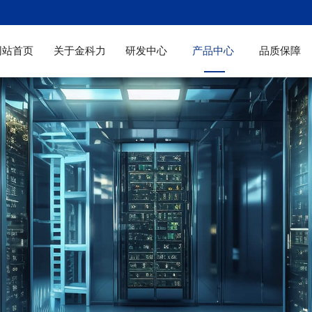
网站首页
关于金科力
研发中心
产品中心
品质保障
企业简介
发展历程
国际化研发团队
研发中心介绍
协同创新平台
国际学术交流
研发设备
复合添加剂
单体产品
检测设备
精益管理
体系证书