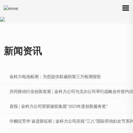
新闻资讯
您当前的位置是：
首页
>>
新闻资讯
金科力电池检测：为您提供权威的第三方检测报告
共同推动行业创新发展 | 金科力公司与戈尔公司举行战略合作签约
喜报 | 金科力公司荣获骆驼集团“2025年度创新服务奖”
巾帼绽芳华 奋进新征程 | 金科力公司庆祝“三八”国际劳动妇女节系